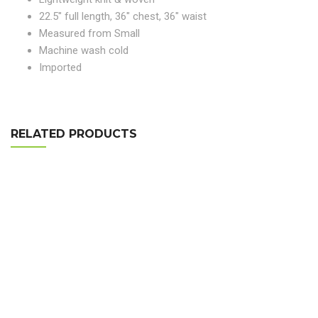
22.5″ full length, 36″ chest, 36″ waist
Measured from Small
Machine wash cold
Imported
RELATED PRODUCTS
RAR Rocking Arm Chair
$
655.00
Tied Pendant Light
$
255.00