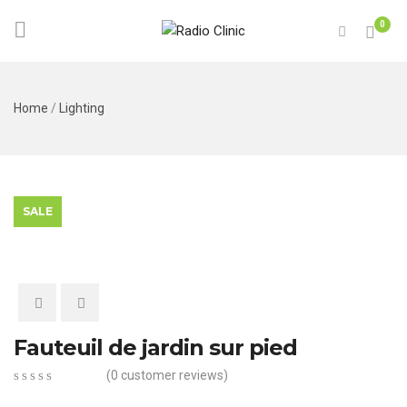
0
Home
/
Lighting
SALE
Fauteuil de jardin sur pied
(
0
customer reviews)
0
5
0