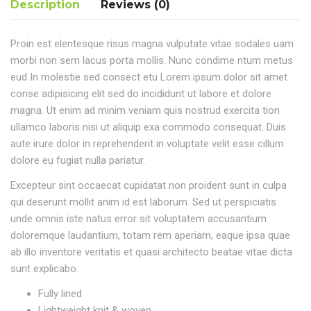
Description
Reviews (0)
Proin est elentesque risus magna vulputate vitae sodales uam
morbi non sem lacus porta mollis. Nunc condime ntum metus
eud In molestie sed consect etu Lorem ipsum dolor sit amet
conse adipisicing elit sed do incididunt ut labore et dolore
magna. Ut enim ad minim veniam quis nostrud exercita tion
ullamco laboris nisi ut aliquip exa commodo consequat. Duis
aute irure dolor in reprehenderit in voluptate velit esse cillum
dolore eu fugiat nulla pariatur.
Excepteur sint occaecat cupidatat non proident sunt in culpa
qui deserunt mollit anim id est laborum. Sed ut perspiciatis
unde omnis iste natus error sit voluptatem accusantium
doloremque laudantium, totam rem aperiam, eaque ipsa quae
ab illo inventore veritatis et quasi architecto beatae vitae dicta
sunt explicabo.
Fully lined
Lightweight knit & woven