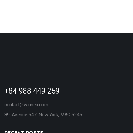
Pedestals Represent
$
179.90
+84 988 449 259
contact@winnex.com
89, Avenue 547, New York, MAC 5245
RECENT POSTS