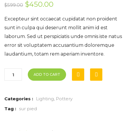
out
$
450.00
$
599.00
of
based
on
Excepteur sint occaecat cupidatat non proident
customer
sunt in culpa qui deserunt mollit anim id est
ratings
laborum. Sed ut perspiciatis unde omnis iste natus
error sit voluptatem accusantium doloremque
laudantium, totam rem aperiam inventore.
ADD TO CART
Categories :
Lighting
,
Pottery
Tag :
sur pied